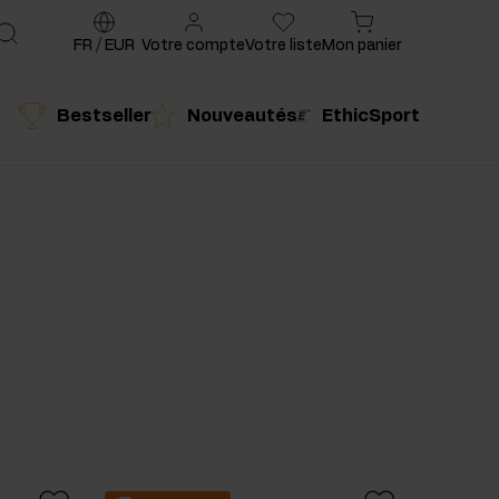
FR
/
EUR
Votre compte
Votre liste
Mon panier
Bestseller
Nouveautés
EthicSport
é
Produit conseillé