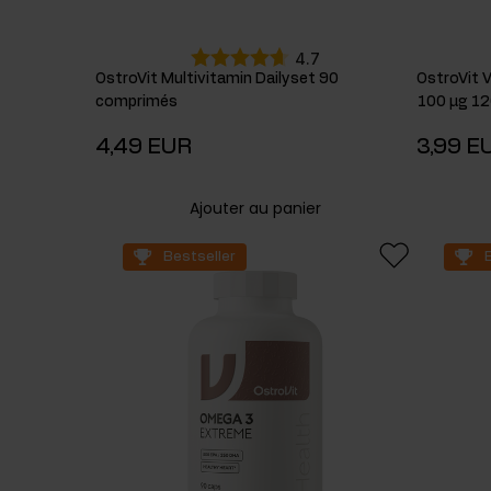
4.7
OstroVit Multivitamin Dailyset 90
OstroVit 
comprimés
100 µg 1
4,49 EUR
3,99 E
Ajouter au panier
Bestseller