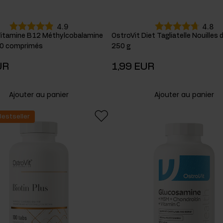
4.9
4.8
Vitamine B12 Méthylcobalamine
OstroVit Diet Tagliatelle Nouilles
20 comprimés
250 g
UR
1,99 EUR
Ajouter au panier
Ajouter au panier
Bestseller