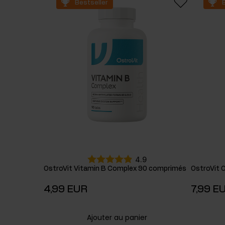
Bestseller
Suppléments pour le sommeil
Glu
Santé
Boo
Suppléments pour végétaliens
4.9
OstroVit Vitamin B Complex 90 comprimés
OstroVit O
4,99 EUR
7,99 E
Ajouter au panier