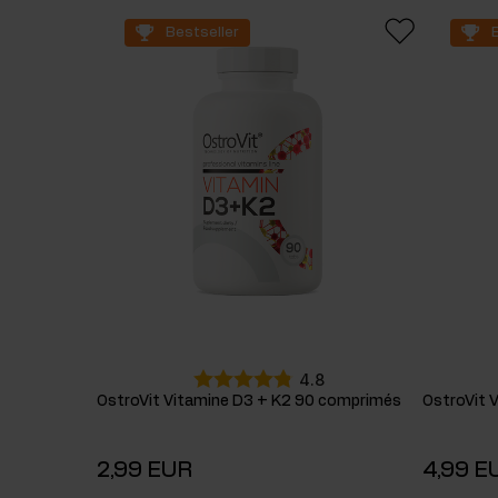
Bestseller
4.8
OstroVit Vitamine D3 + K2 90 comprimés
OstroVit 
2,99 EUR
4,99 E