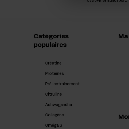
OstroVit et EthicSport.
Catégories
Ma
populaires
Créatine
Protéines
Pré-entraînement
Citrulline
Ashwagandha
Collagène
Mo
Oméga 3