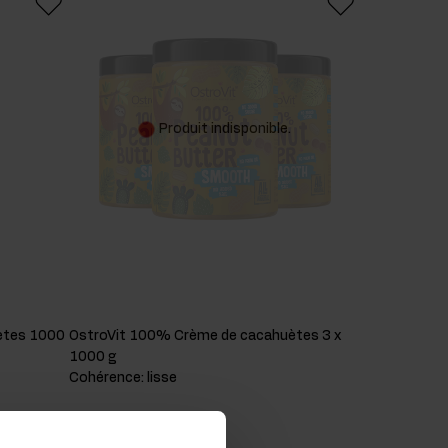
Produit indisponible.
ètes 1000
OstroVit 100% Crème de cacahuètes 3 x
1000 g
Cohérence
:
lisse
11,91 EUR