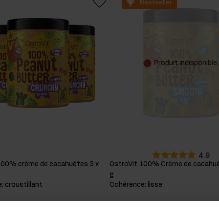
Bestseller
cides
sters hormonaux
Produit indisponible.
4.9
100% crème de cacahuètes 3 x
OstroVit 100% Crème de cacahu
g
e
:
croustillant
Cohérence
:
lisse
EUR
8,99 EUR