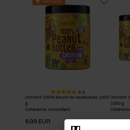
Bestseller
Suppléments pour le sommeil
Glu
Santé
Boo
Suppléments pour végétaliens
4.9
OstroVit 100% Beurre de cacahuètes 1000
OstroVit 
g
1000 g
Cohérence
:
croustillant
Cohérenc
8,99 EUR
25,98 