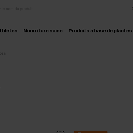
athlètes
Nourriture saine
Produits à base de plantes
essoires
Cuisine et régime
Herbes et extraits
Produit conseillé
Produit conseill
tes
des aminés
Collations saines
Huiles essentielles
atine
Beurre de cacahuètes
S
téines
Boissons
-entraînement
Pour les vegans
t-entraînement
pléments pour la masse musculaire