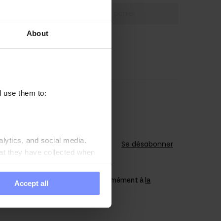
Ajouter au panier
About
l use them to:
alytics, and social media.
Abonnez-vous
Se désabonner
at they have collected when
 le traitement des données conformément à
la
Accept all