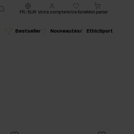
FR
/
EUR
Votre compte
Votre liste
Mon panier
Bestseller
Nouveautés
EthicSport
é
Produit conseillé