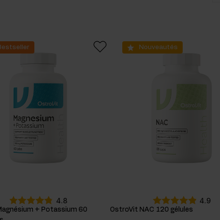
capsules
4
120
6
cides
comprimés
10
200
2
sters hormonaux
Bestseller
Nouveautés
liquide
2
60
4
poudre
5
90
2
4.8
4.9
Magnésium + Potassium 60
OstroVit NAC 120 gélules