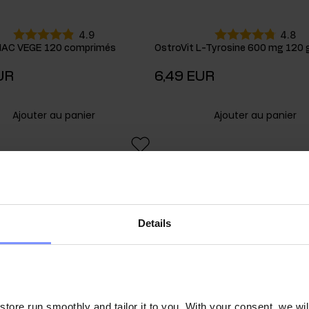
4.9
4.8
 NAC VEGE 120 comprimés
OstroVit L-Tyrosine 600 mg 120 g
UR
6,49 EUR
Ajouter au panier
Ajouter au panier
Details
ore run smoothly and tailor it to you. With your consent, we wil