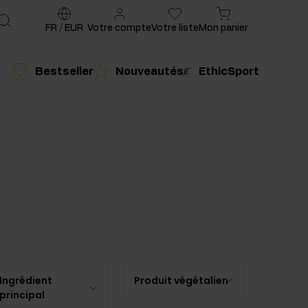
FR
/
EUR
Votre compte
Votre liste
Mon panier
Bestseller
Nouveautés
EthicSport
é
Produit conseillé
Ingrédient
Produit végétalien
principal