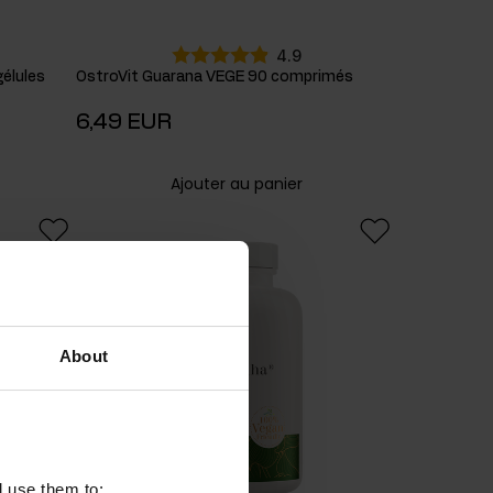
4.9
élules
OstroVit Guarana VEGE 90 comprimés
6,49 EUR
Ajouter au panier
About
l use them to: