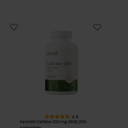
oui
20
Ashwagandha
2
ATP
1
Caféine
2
Ginseng
sibérien
1
Guarana
3
Inuline
1
L-
tyrosine
3
Magnésium
1
NAC
3
4.8
OstroVit Caféine 200 mg VEGE 200
Potassium
1