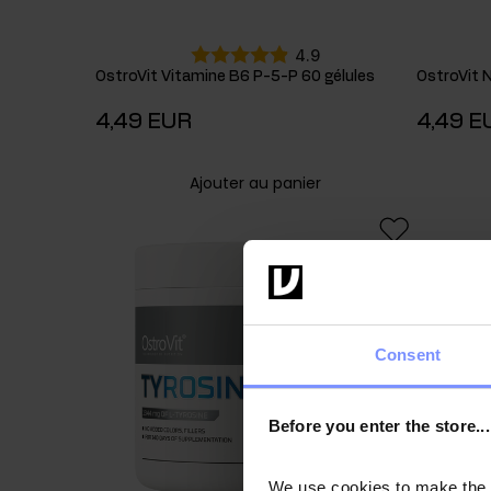
4.9
OstroVit Vitamine B6 P-5-P 60 gélules
OstroVit
4,49 EUR
4,49 E
Ajouter au panier
Consent
Before you enter the store...
We use cookies to make the st