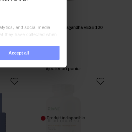
alytics, and social media.
OstroVit KSM-66 Ashwagandha VEGE 120
at they have collected when
comprimés
14,49 EUR
Accept all
Ajouter au panier
Produit indisponible.