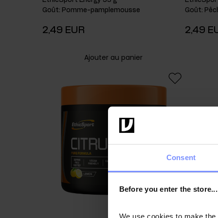
Goût
:
Pomme-pamplemousse
Goût
:
Pêc
2,49 EUR
2,49 E
Ajouter au panier
Consent
Before you enter the store...
We use cookies to make the st