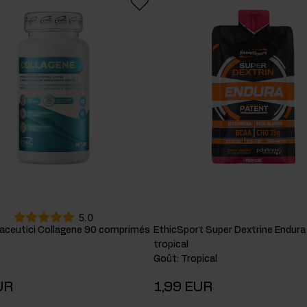
cides
sters hormonaux
5.0
raceutici Collagene 90 comprimés
EthicSport Super Dextrine Endura
tropical
Goût
:
Tropical
UR
1,99 EUR