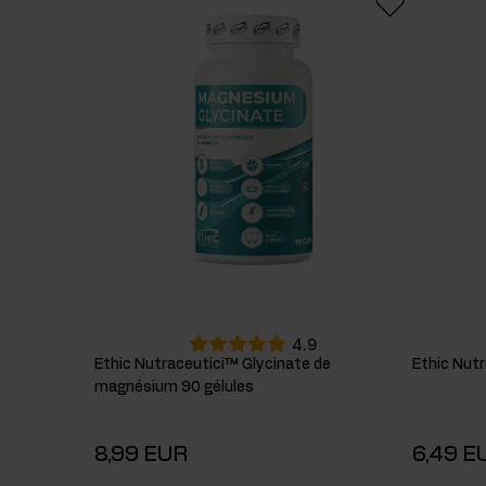
Suppléments pour le sommeil
Glu
Santé
Boo
Suppléments pour végétaliens
4.9
Ethic Nutraceutici™ Glycinate de
Ethic Nut
magnésium 90 gélules
8,99 EUR
6,49 E