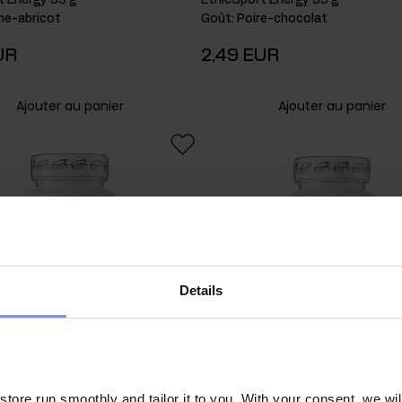
he-abricot
Goût
:
Poire-chocolat
UR
2,49 EUR
Ajouter au panier
Ajouter au panier
Details
ore run smoothly and tailor it to you. With your consent, we wil