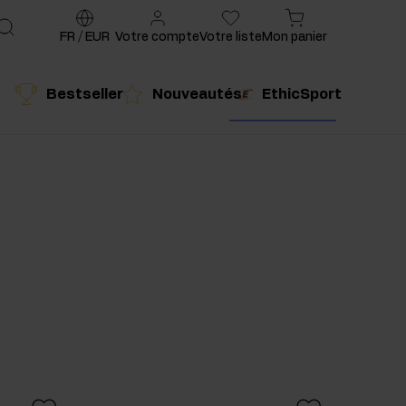
FR
/
EUR
Votre compte
Votre liste
Mon panier
Bestseller
Nouveautés
EthicSport
é
Produit conseillé