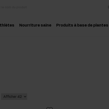
athlètes
Nourriture saine
Produits à base de plantes
essoires
Cuisine et régime
Herbes et extraits
Produit conseillé
Produit conseill
des aminés
Collations saines
Huiles essentielles
atine
Beurre de cacahuètes
téines
Boissons
-entraînement
Pour les vegans
t-entraînement
pléments pour la masse musculaire