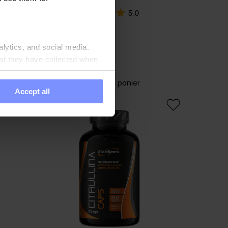
5.0
vanced
EthicSport Energy 35 g
Goût
:
Ananas-coco
alytics, and social media.
2,49 EUR
at they have collected when
Ajouter au panier
Accept all