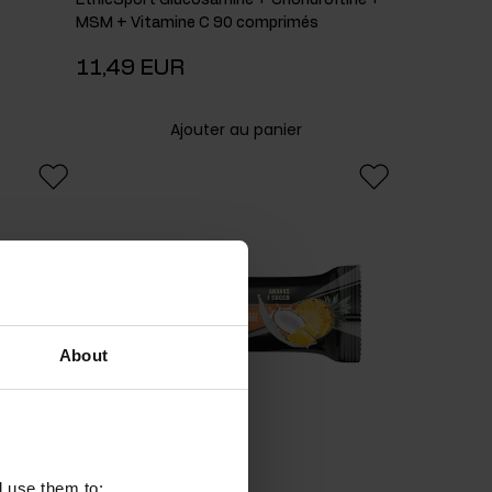
MSM + Vitamine C 90 comprimés
11,49 EUR
Ajouter au panier
About
l use them to: