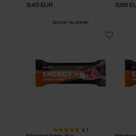
9,49 EUR
6,99 E
Ajouter au panier
4.7
EthicSport Energy 35 g
EthicSpor