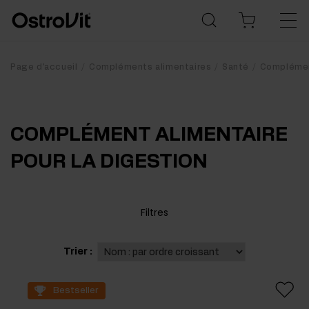
Page d'accueil
Compléments alimentaires
Santé
Complément
COMPLÉMENT ALIMENTAIRE
POUR LA DIGESTION
Filtres
Trier :
Bestseller