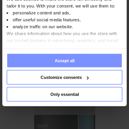
tailor it to you. With your consent, we will use them to:
personalize content and ads,
offer useful social media features,
analyze traffic on our website.
We share information about how you use the store with
OstroVit Butyrate de calcium 120 gélules
our trusted partners in advertising, analytics, and social
media. These partners may combine this data with other
15,49 EUR
information you have provided to them or that they have
Accept all
collected when you use their services. Do you agree?
Ajouter au panier
Customize consents
Only essential