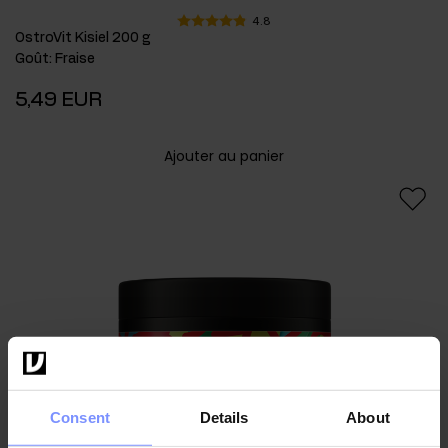
4.8
OstroVit Kisiel 200 g
Goût
:
Fraise
5,49 EUR
Ajouter au panier
Consent
Details
About