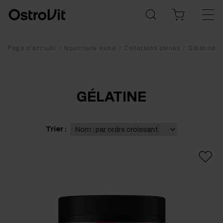
Page d'accueil
Nourriture saine
Collations saines
Gélatine
GÉLATINE
Trier :