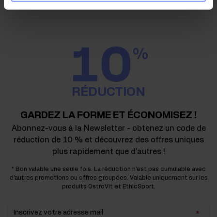
10
%
RÉDUCTION
GARDEZ LA FORME ET ÉCONOMISEZ !
Abonnez-vous à la Newsletter - obtenez un code de
réduction de 10 % et découvrez des offres uniques
plus rapidement que d'autres !
* Bon valable une seule fois. La réduction n'est pas cumulable avec
d'autres promotions ou offres groupées. Valable uniquement sur les
produits OstroVit et EthicSport.
Inscrivez votre adresse mail