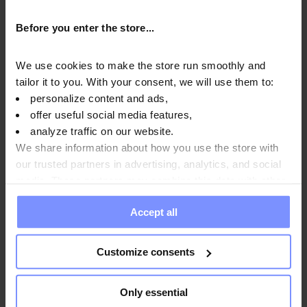
Before you enter the store...
We use cookies to make the store run smoothly and
tailor it to you. With your consent, we will use them to:
personalize content and ads,
offer useful social media features,
4.8
analyze traffic on our website.
OstroVit Kisiel 200 g
We share information about how you use the store with
Goût
:
Fraise des bois
our trusted partners in advertising, analytics, and social
media. These partners may combine this data with other
5,49 EUR
information you have provided to them or that they have
Accept all
collected when you use their services. Do you agree?
Ajouter au panier
Customize consents
Vous avez vu tous les produits
Only essential