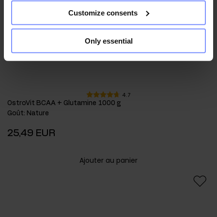
Customize consents
Only essential
4.7
OstroVit BCAA + Glutamine 1000 g
Goût
:
Nature
25,49 EUR
Ajouter au panier