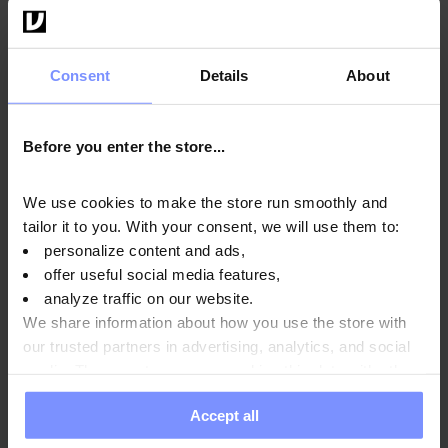
5.0
OstroVit BCAA + Glutamine 5500 mg 300 gélules
Consent
Details
About
22,49 EUR
Before you enter the store...
Ajouter au panier
We use cookies to make the store run smoothly and
tailor it to you. With your consent, we will use them to:
personalize content and ads,
offer useful social media features,
analyze traffic on our website.
We share information about how you use the store with
our trusted partners in advertising, analytics, and social
media. These partners may combine this data with other
information you have provided to them or that they have
Accept all
collected when you use their services. Do you agree?