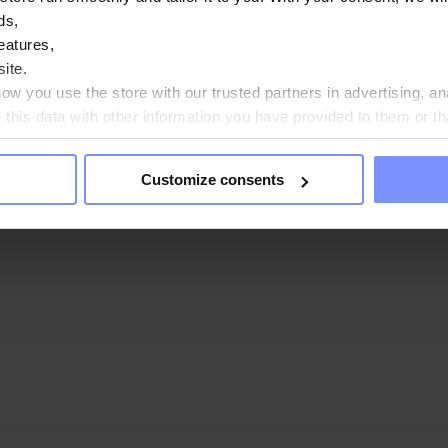
s, afin de garantir et de maintenir la plus haute qualité.
ds,
eatures,
ite.
w you use the store with our trusted partners in advertising, an
his data with other information you have provided to them or th
ou agree?
Contrôle microbiologique 17.04.2024
Customize consents
Contrôle de la teneur en métaux lourds 15.04.2024