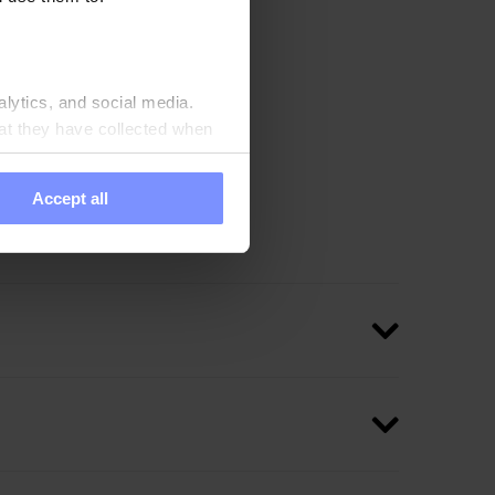
alytics, and social media.
at they have collected when
Accept all