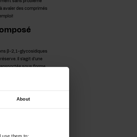
nement sans problème
 à avaler des comprimés
emploi!
 composé
ons β-2,1-glycosidiques
éserve. Il s'agit d'une
 transportée sous forme
nuline est une riche
, ce composé est
actéries qui résident
About
dans des laboratoires
l use them to: