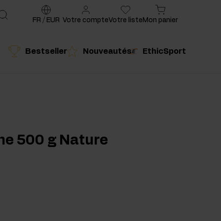
FR
/
EUR
Votre compte
Votre liste
Mon panier
Bestseller
Nouveautés
EthicSport
é
Produit conseillé
ine 500 g Nature