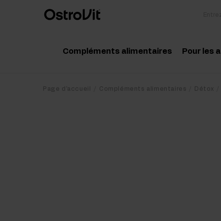
Compléments alimentaires
Pour les 
Adaptogénie
Acc
Page d'accueil
Compléments alimentaires
Détox
Vitamine
Aci
Minéraux
Cré
Graisses saines
Pro
Régime et perte de poids
Pré
Détox
Pos
Articulations et os
Sup