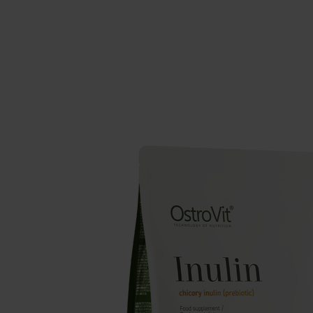
Suppléments pour le sommeil
Glu
Santé
Boo
Suppléments pour végétaliens