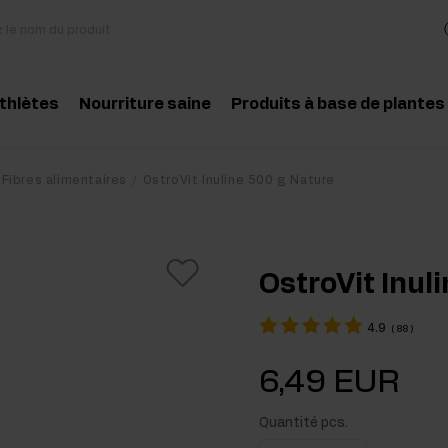
athlètes
Nourriture saine
Produits à base de plantes
essoires
Cuisine et régime
Herbes et extraits
Produit conseillé
Produit conseill
Fibres alimentaires
OstroVit Inuline 500 g Nature
des aminés
Collations saines
Huiles essentielles
atine
Beurre de cacahuètes
OstroVit Inul
téines
Boissons
4.9
(
88
)
-entraînement
Pour les vegans
6,49 EUR
t-entraînement
Quantité pcs.
pléments pour la masse musculaire