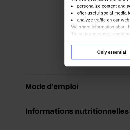
indépendants accrédité
personalize content and a
offer useful social media f
analyze traffic on our webs
We share information about ho
These partners may combine t
you use their services. Do y
OstroVit Inuline - 
Only essential
OstroVit Inuline - 
Mode d'emploi
Informations nutritionnelles