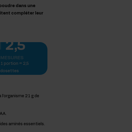
e poudre dans une
itent compléter leur
2,5
MESURES
1 portion = 2,5
dosettes
à l'organisme 21 g de
CAA.
cides aminés essentiels.