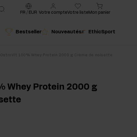
FR
/
EUR
Votre compte
Votre liste
Mon panier
Bestseller
Nouveautés
EthicSport
é
Produit conseillé
OstroVit 100% Whey Protein 2000 g Crème de noisette
% Whey Protein 2000 g
sette