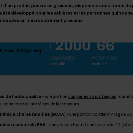
agit d'un produit pauvre en graisses, disponible sous forme d
 a été développé pour les athlètes et les personnes qui souha
enne avec un macronutriment précieux.
2000
66
GRAMMES
PORTIONS
emballé
emballé
es de haute qualité
- une portion
suppléments protéiques
fournit 
du concentré de protéines de lactosérum.
minés à chaîne ramifiée (BCAA)
- une portion contient 4,8 g de B
minés essentiels EAA
- une portion fournit une source de 11 g d'a