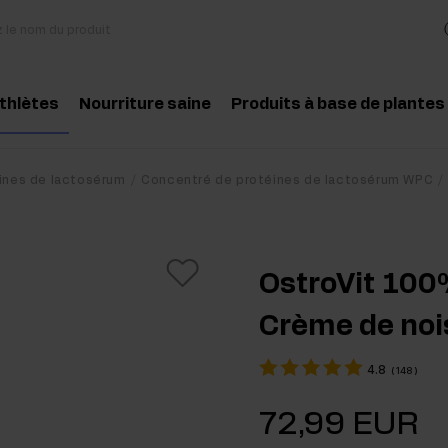
athlètes
Nourriture saine
Produits à base de plantes
essoires
Cuisine et régime
Herbes et extraits
Produit conseillé
Produit conseill
ines de lactosérum
Concentré de protéines de lactosérum WPC
des aminés
Collations saines
Huiles essentielles
atine
Beurre de cacahuètes
OstroVit 100
téines
Boissons
Crème de noi
-entraînement
Pour les vegans
4.8
(
148
)
t-entraînement
72,99 EUR
pléments pour la masse musculaire