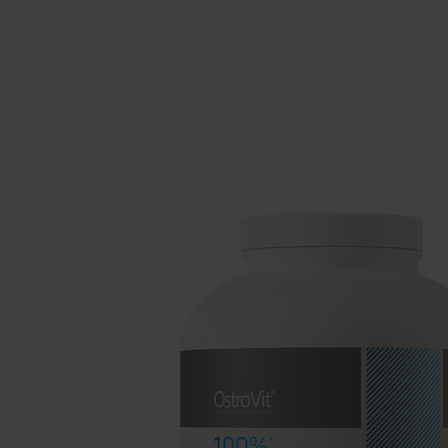
Suppléments pour le sommeil
Glu
Santé
Boo
Suppléments pour végétaliens