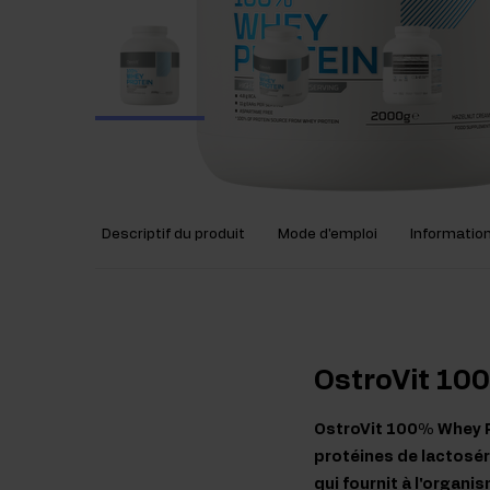
Descriptif du produit
Mode d'emploi
Information
OstroVit 10
OstroVit 100% Whey P
protéines de lactosér
qui fournit à l'organ