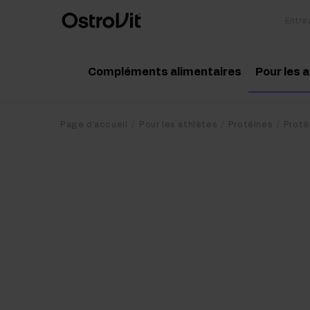
Compléments alimentaires
Pour les 
Adaptogénie
Acc
Page d'accueil
Pour les athlètes
Protéines
Proté
Vitamine
Aci
Minéraux
Cré
Graisses saines
Pro
Régime et perte de poids
Pré
Détox
Pos
Articulations et os
Sup