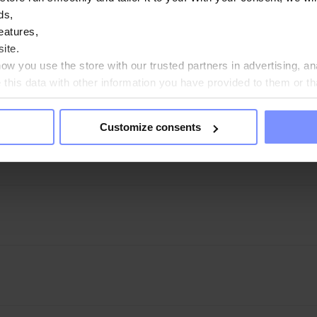
. Choisissez l'arôme alimentaire OstroVit en gouttes et profitez de
ds,
eatures,
ite.
w you use the store with our trusted partners in advertising, an
his data with other information you have provided to them or th
ou agree?
Customize consents