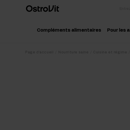
Compléments alimentaires
Pour les 
Adaptogénie
Acc
Page d'accueil
Nourriture saine
Cuisine et régime
Vitamine
Aci
Minéraux
Cré
Graisses saines
Pro
Régime et perte de poids
Pré
Détox
Pos
Articulations et os
Sup