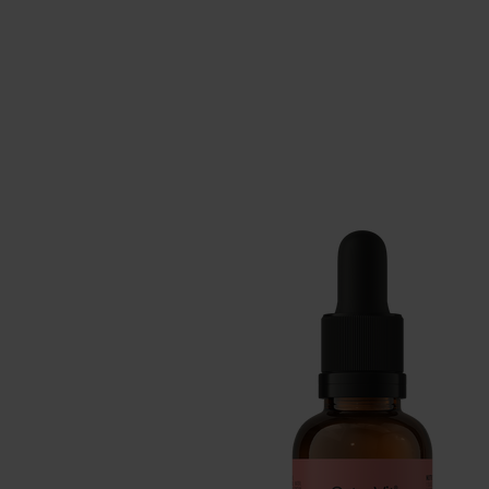
Suppléments pour le sommeil
Glu
Santé
Boo
Suppléments pour végétaliens