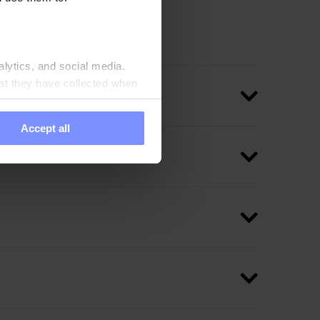
 la plénitude d'un goût
alytics, and social media.
at they have collected when
Accept all