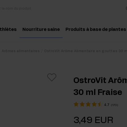
athlètes
Nourriture saine
Produits à base de plantes
essoires
Cuisine et régime
Herbes et extraits
Produit conseillé
Produit conseill
Arômes alimentaires
OstroVit Arôme Alimentaire en gouttes 30 m
des aminés
Collations saines
Huiles essentielles
atine
Beurre de cacahuètes
OstroVit Arô
téines
Boissons
30 ml Fraise
-entraînement
Pour les vegans
4.7
(
173
)
t-entraînement
3,49 EUR
pléments pour la masse musculaire