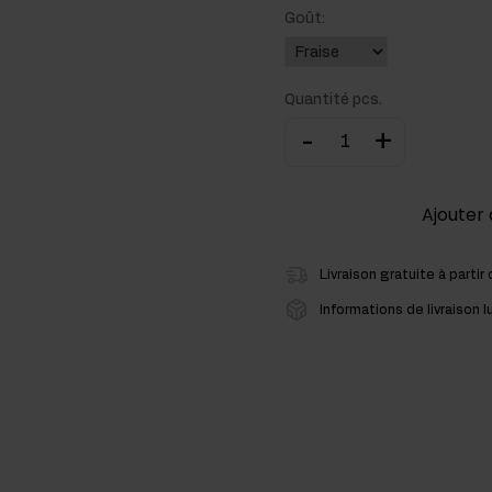
Goût:
cides
sters hormonaux
Quantité pcs.
-
+
Ajouter 
Livraison gratuite à partir
Informations de livraison l