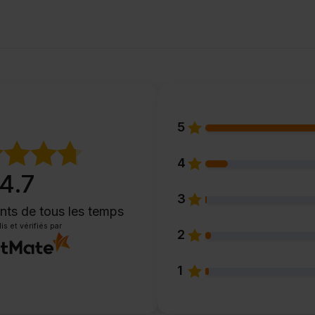
5
4
4.7
3
ents
de tous les temps
is et vérifiés par
2
1