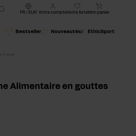
FR
/
EUR
Votre compte
Votre liste
Mon panier
Bestseller
Nouveautés
EthicSport
é
Produit conseillé
l Fraise
me Alimentaire en gouttes