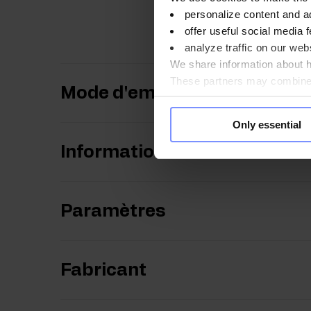
ennuyeuses et monotones
personalize content and a
exceptionnel!
offer useful social media f
analyze traffic on our webs
We share information about ho
These partners may combine t
Mode d'emploi
you use their services. Do y
Only essential
Informations nutritionnelles
Paramètres
Fabricant