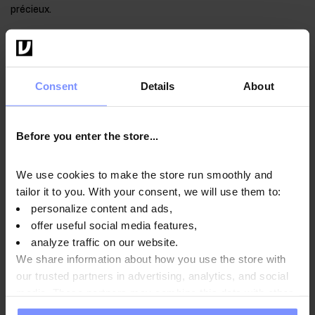
précieux.
Mode d'emploi
Consent
Details
About
Before you enter the store...
Informations nutritionnelles
We use cookies to make the store run smoothly and
tailor it to you. With your consent, we will use them to:
Paramètres
personalize content and ads,
offer useful social media features,
analyze traffic on our website.
We share information about how you use the store with
Fabricant
our trusted partners in advertising, analytics, and social
media. These partners may combine this data with other
information you have provided to them or that they have