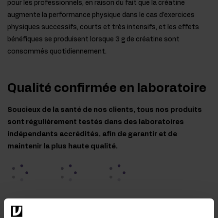
pour les professionnels, en raison du fait que la créatine
augmente la performance physique dans le cas d'exercices
physiques successifs, courts et très intensifs, et les effets
bénéfiques se produisent lorsque 3 g de créatine sont
consommés quotidiennement.
Qualité confirmée en laboratoire
Soucieux de la santé de nos clients, tous nos produits
sont régulièrement testés dans des laboratoires
indépendants accrédités, afin de garantir et de
maintenir la plus haute qualité.
OstroVit Creatine Monohydrate - Contrôle
microbiologique 07.07.2026