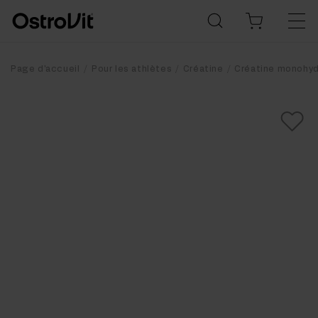
Page d'accueil
Pour les athlètes
Créatine
Créatine monohyd