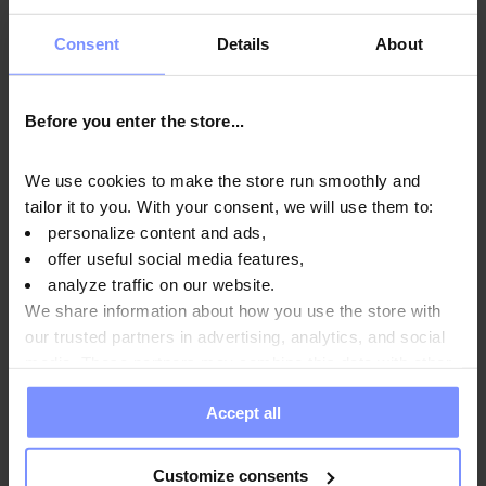
OstroVit Creatine Monohydrate - Contrôle
Consent
Details
About
microbiologique 23.03.2026
OstroVit Creatine Monohydrate - Contrôle de la teneur en
Before you enter the store...
métaux lourds 19.03.2026
OstroVit Creatine Monohydrate - Contrôle de la teneur en
We use cookies to make the store run smoothly and
métaux lourds 21.02.2025
tailor it to you. With your consent, we will use them to:
personalize content and ads,
OstroVit Creatine Monohydrate - Contrôle
offer useful social media features,
microbiologique 28.03.2024
analyze traffic on our website.
OstroVit Creatine Monohydrate - Contrôle de la teneur en
We share information about how you use the store with
métaux lourds 26.03.2024
our trusted partners in advertising, analytics, and social
media. These partners may combine this data with other
information you have provided to them or that they have
Accept all
collected when you use their services. Do you agree?
Mode d'emploi
Customize consents