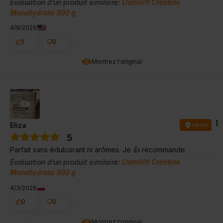
Évaluation d’un produit similaire:
OstroVit Créatine
Monohydrate 500 g
4/9/2026
1
0
Montrez l'original
Eliza
vérifié
5
Parfait sans édulcorant ni arômes. Je 👍️ recommande
Évaluation d’un produit similaire:
OstroVit Créatine
Monohydrate 500 g
4/3/2026
0
0
Montrez l'original