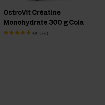
OstroVit Créatine
Monohydrate 300 g Cola
4.8
(
2727
)