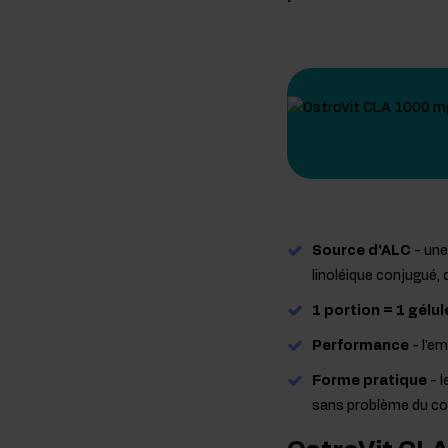
Source d'ALC
- une
linoléique conjugué,
1 portion = 1 gélul
Performance
- l'e
Forme pratique
- l
sans problème du co