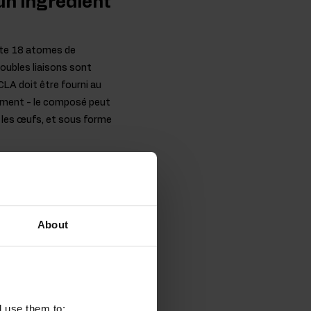
un ingrédient
orte 18 atomes de
 doubles liaisons sont
CLA doit être fourni au
lement - le composé peut
 et les œufs, et sous forme
dans des laboratoires
About
l use them to: