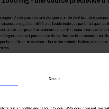
 1000 mg - une source précieuse d'
conjugué - Acide gras insaturé d'origine animale dont la chaîne comp
iaisons conjuguées. Il diffère de l'acide linoléique par le fait que ses
aison simple, une propriété rarement rencontrée dans la nature. Acide 
car l'organisme n'est pas capable de synthétiser le composé naturel
par la nourriture, m.en. avec le lait et les produits laitiers, la viande
aires.
irmée en laboratoire
de nos clients, tous nos produits sont régulièrement testés 
Details
s, afin de garantir et de maintenir la plus haute qualité.
ore run smoothly and tailor it to you. With your consent, we wil