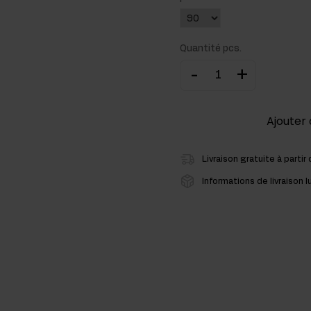
cides
Quantité pcs.
sters hormonaux
-
+
Ajouter 
Livraison gratuite à partir
Informations de livraison l