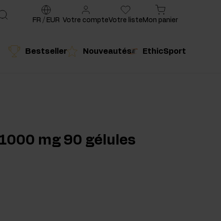
FR
/
EUR
Votre compte
Votre liste
Mon panier
Bestseller
Nouveautés
EthicSport
é
Produit conseillé
 1000 mg 90 gélules