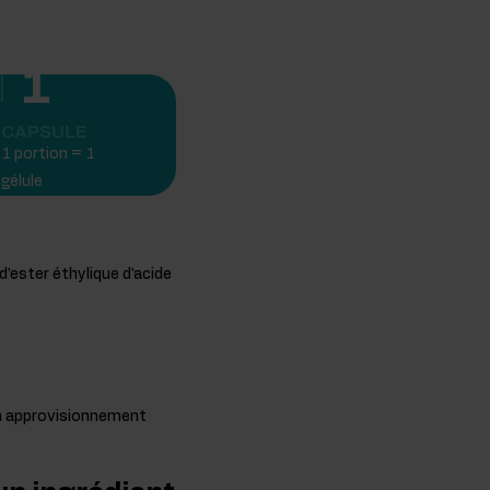
1
CAPSULE
1 portion = 1
gélule
'ester éthylique d'acide
 un approvisionnement