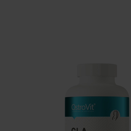
Suppléments pour le sommeil
Glu
Santé
Boo
Suppléments pour végétaliens