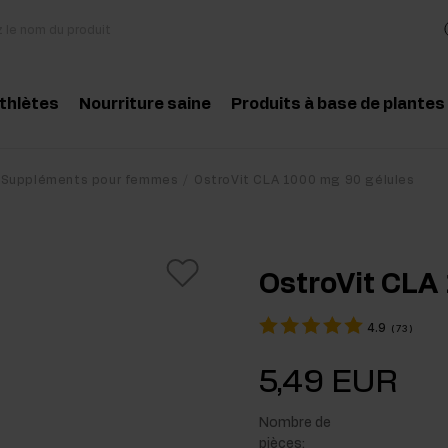
athlètes
Nourriture saine
Produits à base de plantes
essoires
Cuisine et régime
Herbes et extraits
Produit conseillé
Produit conseill
Suppléments pour femmes
OstroVit CLA 1000 mg 90 gélules
des aminés
Collations saines
Huiles essentielles
atine
Beurre de cacahuètes
OstroVit CLA
téines
Boissons
4.9
(
73
)
-entraînement
Pour les vegans
5,49 EUR
t-entraînement
Nombre de
pléments pour la masse musculaire
pièces: