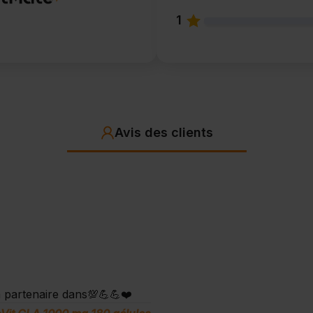
1
Avis des clients
 partenaire dans💯💪💪❤️