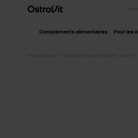
Compléments alimentaires
Pour les 
Adaptogénie
Acc
Page d'accueil
Compléments alimentaires
Santé
Vitamine
Aci
Minéraux
Cré
Graisses saines
Pro
Régime et perte de poids
Pré
Détox
Pos
Articulations et os
Sup