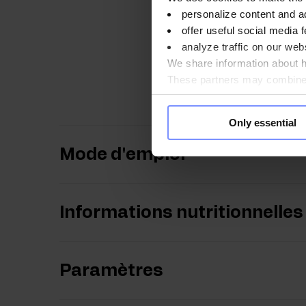
personalize content and a
OstroVit CLA 1000 
offer useful social media f
analyze traffic on our webs
OstroVit CLA 1000 
We share information about ho
These partners may combine t
OstroVit CLA 1000 
you use their services. Do y
Only essential
Mode d'emploi
Informations nutritionnelles
Paramètres