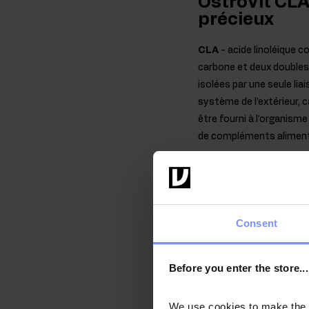
OstroVit CLA
précieux
CLA
- acide linoléique 
carbone et deux doubles l
isolées par une seule li
système de l'extérieur, 
être fourni à l'organisme 
de compléments aliment
Qualité conf
Soucieux de la santé 
Consent
indépendants accrédité
Before you enter the store...
We use cookies to make the st