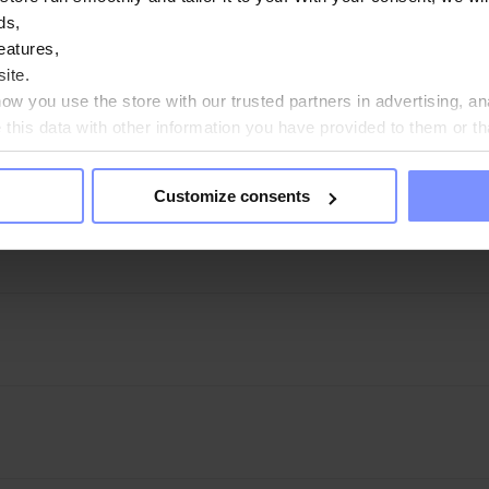
ds,
- Contrôle microbiologique 25.11.2024
eatures,
ite.
- Contrôle de la teneur en métaux lourds 22.11.2024
w you use the store with our trusted partners in advertising, an
his data with other information you have provided to them or th
- Contrôle de la teneur en métaux lourds 16.04.2024
ou agree?
Customize consents