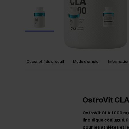
Descriptif du produit
Mode d'emploi
Information
OstroVit CL
OstroVit CLA 1000 mg 
linoléique conjugué. I
pour les athlètes et l