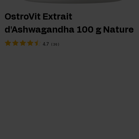
OstroVit Extrait
d'Ashwagandha 100 g Nature
4.7
(
36
)