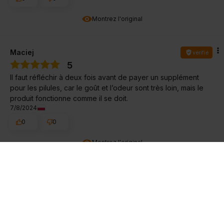
Montrez l'original
Maciej
vérifié
5
Il faut réfléchir à deux fois avant de payer un supplément
pour les pilules, car le goût et l’odeur sont très loin, mais le
produit fonctionne comme il se doit.
7/8/2024
0
0
Montrez l'original
Antoni
vérifié
5
C’est très efficace
6/28/2024
0
0