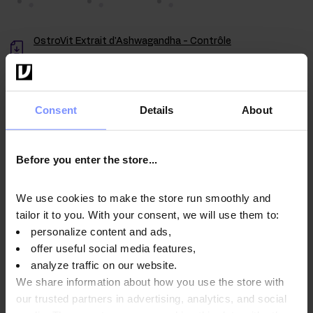
OstroVit Extrait d'Ashwagandha - Contrôle
microbiologique 22.11.2024
Consent
Details
About
Mode d'emploi
Before you enter the store...
Informations nutritionnelles
We use cookies to make the store run smoothly and
tailor it to you. With your consent, we will use them to:
personalize content and ads,
offer useful social media features,
Paramètres
analyze traffic on our website.
We share information about how you use the store with
our trusted partners in advertising, analytics, and social
Fabricant