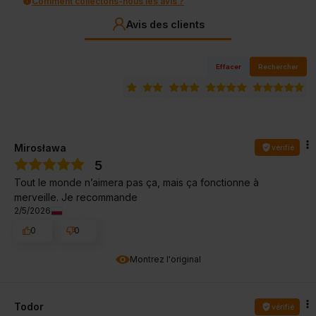
Comment collectons-nous les avis ?
Avis des clients
Effacer
Rechercher
Mirosława
vérifié
5
Tout le monde n’aimera pas ça, mais ça fonctionne à
merveille. Je recommande
2/5/2026
0
0
Montrez l'original
Todor
vérifié