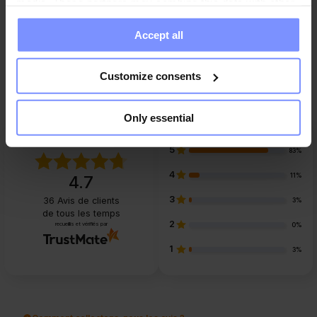
media. These partners may combine this data with other
information you have provided to them or that they have
Accept all
collected when you use their services. Do you agree?
Questions et réponses
Customize consents
Only essential
5
83%
4
11%
4.7
3
36
Avis de clients
3%
de tous les temps
2
recueillis et vérifiés par
0%
1
3%