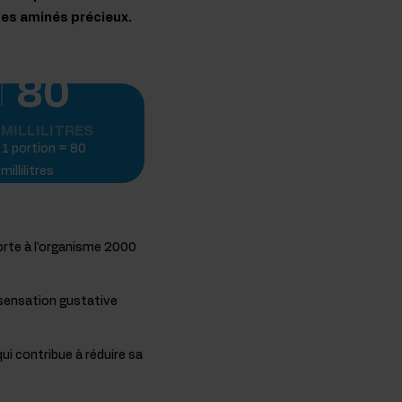
des aminés précieux.
80
MILLILITRES
1 portion = 80
millilitres
rte à l'organisme 2000
e sensation gustative
qui contribue à réduire sa