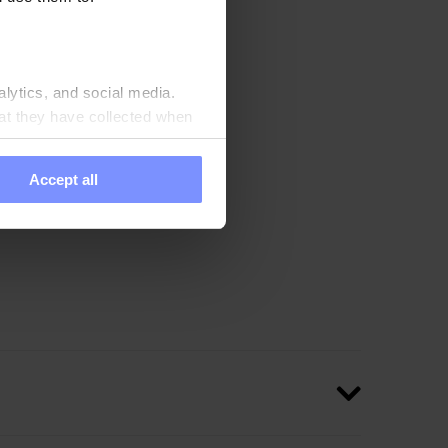
dans des laboratoires
alytics, and social media.
at they have collected when
Accept all