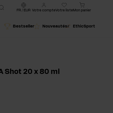
FR
/
EUR
Votre compte
Votre liste
Mon panier
Bestseller
Nouveautés
EthicSport
é
Produit conseillé
A Shot 20 x 80 ml