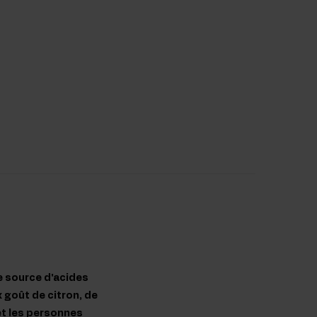
e source d'acides
x goût de citron, de
 et les personnes