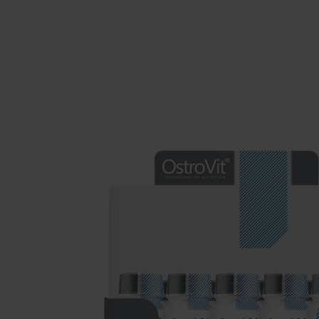
Suppléments pour le sommeil
Glu
Santé
Boo
Suppléments pour végétaliens