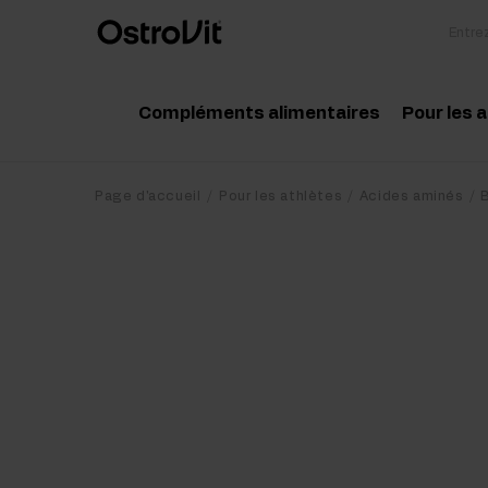
Compléments alimentaires
Pour les 
Adaptogénie
Acc
Page d'accueil
Pour les athlètes
Acides aminés
Vitamine
Aci
Minéraux
Cré
Graisses saines
Pro
Régime et perte de poids
Pré
Détox
Pos
Articulations et os
Sup