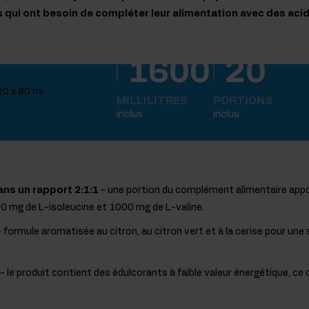
qui ont besoin de compléter leur alimentation avec des aci
1600
20
MILLILITRES
PORTIONS
inclus
inclus
ns un rapport 2:1:1
- une portion du complément alimentaire appo
0 mg de L-isoleucine et 1000 mg de L-valine.
 formule aromatisée au citron, au citron vert et à la cerise pour un
- le produit contient des édulcorants à faible valeur énergétique, ce 