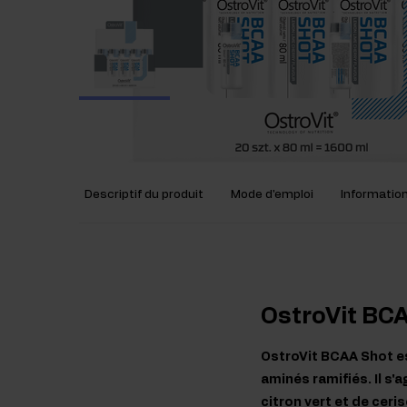
Descriptif du produit
Mode d'emploi
Information
OstroVit BCA
OstroVit BCAA Shot es
aminés ramifiés. Il s'
citron vert et de ceri