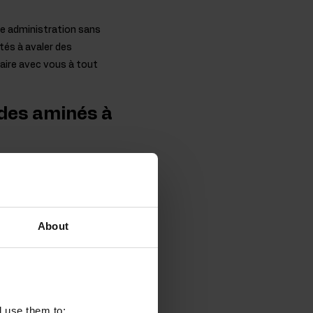
ne administration sans
tés à avaler des
aire avec vous à tout
ides aminés à
mme leur nom l'indique,
inés tels que la L-
tés au système de
 car l'organisme n'est
About
 qui construisent le
ue principalement dans
et facilement utilisés
l use them to: