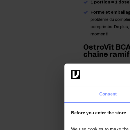
1 portion = 1 dose
Forme et emballag
problème du compléme
comprimés. De plus,
moment!
OstroVit BCA
chaîne ramif
BCAA. Acides aminés à
se caractérisent par leu
leucine, la L-isoleucine
l'extérieur, soit par l'
Consent
pas en mesure de les sy
tissu musculaire et, con
les muscles squelettique
Before you enter the store...
par les athlètes et les
We use cookies to make the st