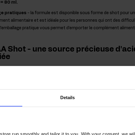
 = 80 ml.
e pratiques
- la formule est disponible sous forme de shot pour u
nt alimentaire et est idéale pour les personnes qui ont des difficul
 l'emballage pratique vous permet d'emporter le complément aliment
A Shot - une source précieuse d'ac
iée
 chaîne ramifiée)
sont des acides aminés à chaîne ramifiée qui, co
rs chaînes latérales ramifiées. Les BCAA sont constitués d'acides am
 et la L-valine. Il s'agit de composés exogènes qui doivent être appor
alimentation quotidienne, soit sous forme de compléments alimentaires,
Details
nthétiser lui-même. Les BCAA représentent environ. ⅓ des protéines
trairement aux autres acides aminés, leur lieu de dégradation se sit
s, ce qui fait que les acides aminés à chaîne ramifiée sont appréciés 
 personnes physiquement actives.
ore run smoothly and tailor it to you. With your consent, we wil