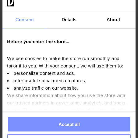
Mode d'emploi
Consent
Details
About
Informations nutritionnelles
Before you enter the store...
Paramètres
We use cookies to make the store run smoothly and
tailor it to you. With your consent, we will use them to:
personalize content and ads,
Fabricant
offer useful social media features,
analyze traffic on our website.
We share information about how you use the store with
our trusted partners in advertising, analytics, and social
Questions et réponses
media. These partners may combine this data with other
information you have provided to them or that they have
Accept all
collected when you use their services. Do you agree?