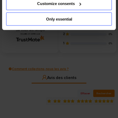
Customize consents
5
95%
4
4%
4.9
Only essential
3
79
Avis de clients
1%
de tous les temps
2
recueillis et vérifiés par
0%
1
0%
Comment collectons-nous les avis ?
Avis des clients
Effacer
Rechercher