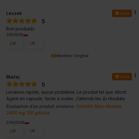
Leszek
vérifié
5
Bon produit👍️
3/9/2026
0
0
Montrez l'original
Błażej
vérifié
5
Livraison rapide, aucun problème. Le produit tel que décrit.
Agent en capsule, facile à avaler. J’attends les 👍️ résultats
Évaluation d’un produit similaire:
OstroVit Beta-Alanine
2400 mg 150 gélules
2/16/2026
0
0