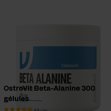
OstroVit Beta-Alanine 300
gélules
4.9
(
79
)