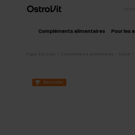
Compléments alimentaires
Pour les 
Adaptogénie
Acc
Page d'accueil
Compléments alimentaires
Santé
Vitamine
Aci
Minéraux
Cré
Bestseller
Graisses saines
Pro
Régime et perte de poids
Pré
Détox
Pos
Articulations et os
Sup