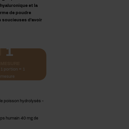
hyaluronique et la
 forme de poudre
s soucieuses d'avoir
1
MESURE
1 portion = 1
mesure
de poisson hydrolysés -
orps humain 40 mg de