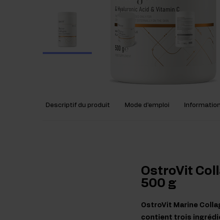
Descriptif du produit
Mode d'emploi
Information
OstroVit Col
500 g
OstroVit Marine Colla
contient trois ingrédi