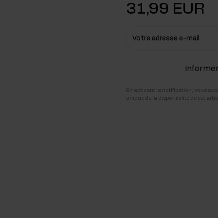
31,99 EUR
cides
sters hormonaux
Votre adresse e-mail
Informer 
En activant la notification, vous ac
unique de la disponibilité de cet art