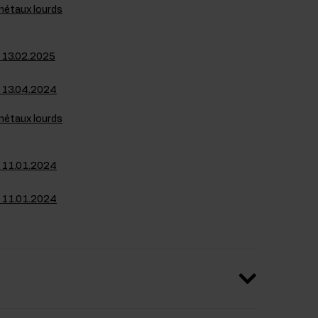
 métaux lourds
e 13.02.2025
e 13.04.2024
 métaux lourds
e 11.01.2024
e 11.01.2024