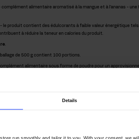
 complément alimentaire aromatisé à la mangue et à l'ananas - une f
- le produit contient des édulcorants à faible valeur énergétique tels
ontribuent à réduire la teneur en calories du produit.
ure
.
mballage de 500 g contient 100 portions.
omplément alimentaire sous forme de poudre pour un approvisionne
 convient également aux personnes qui ont des difficultés à avaler
ine Collagen + Hyaluronic Acid + Vit
incipes actifs précieux
Details
s principales protéines de l'organisme, un polymère naturel et un co
e des organismes animaux. Étant donné que le niveau de collagène da
processus naturels de vieillissement, il est utile d'approvisionner l'o
gène
se produit m.en. dans les os ou les tendons des animaux, et est
ore run smoothly and tailor it to you. With your consent, we wil