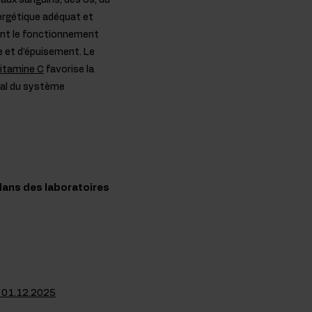
aux sanguins, des os, du
nergétique adéquat et
ent le fonctionnement
e et d'épuisement. Le
itamine C
favorise la
mal du système
dans des laboratoires
e 01.12.2025