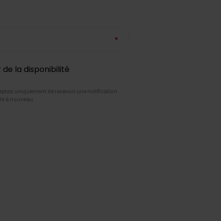
de la disponibilité
ceptez uniquement de recevoir une notification
icle à nouveau.