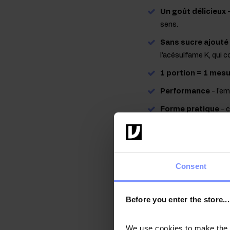
Un goût délicieux
-
sens.
Sans sucre ajouté
l'acésulfame K, qui c
1 portion = 1 mes
Performance
- l'e
Forme pratique
- c
problème. Ce produit
OstroVit Mar
source de pr
Consent
Collagène
est l'une de
substance intercellulair
Before you enter the store...
avec l'âge en raison des 
partir de l'extérieur
colla
We use cookies to make the st