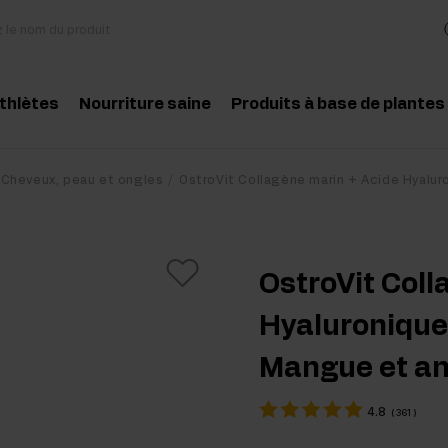
athlètes
Nourriture saine
Produits à base de plantes
essoires
Cuisine et régime
Herbes et extraits
Produit conseillé
Produit conseill
Cheveux, peau et ongles
OstroVit Collagène marin + Acide Hyalu
des aminés
Collations saines
Huiles essentielles
atine
Beurre de cacahuètes
OstroVit Coll
téines
Boissons
Hyaluronique
-entraînement
Pour les vegans
Mangue et a
t-entraînement
4.8
(
361
)
pléments pour la masse musculaire