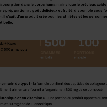
'absorption dans le corps humain, ainsi que le précieux acide 
d'une préparation au goût délicieux et fruité, disponible sous
 Il s'agit d'un produit créé pour les athlètes et les personne
t belle.
500
100
GRAMMES
PORTIONS
emballé
emballé
e marin de type I
- la formule contient des peptides de collagène 
lément alimentaire fournit à l'organisme 4600 mg de ce composé.
luronique et en vitamine C
- une portion du produit apporte au c
um et 80 mg d'acide L-ascorbique.