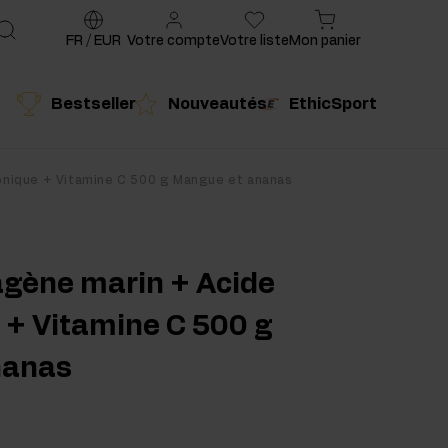
FR
/
EUR
Votre compte
Votre liste
Mon panier
Bestseller
Nouveautés
EthicSport
é
Produit conseillé
ronique + Vitamine C 500 g Mangue et ananas
agène marin + Acide
 + Vitamine C 500 g
nanas