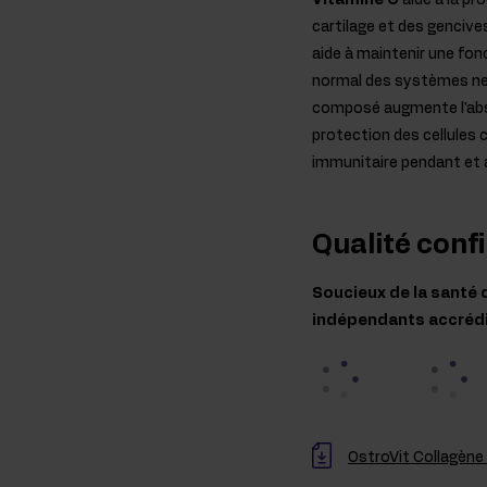
Vitamine C
aide à la pr
cartilage et des gencive
aide à maintenir une fo
normal des systèmes ner
composé augmente l'absor
protection des cellules 
immunitaire pendant et 
Qualité conf
Soucieux de la santé 
indépendants accrédité
OstroVit Collagène