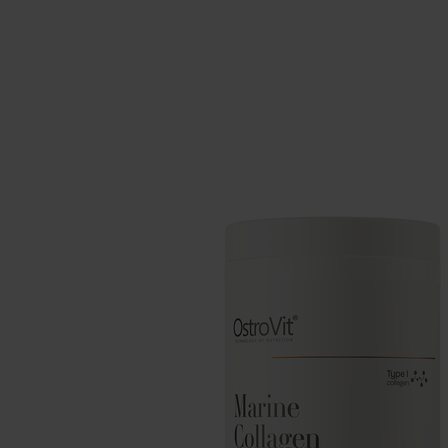
Suppléments pour le sommeil
Glu
Santé
Boo
Suppléments pour végétaliens