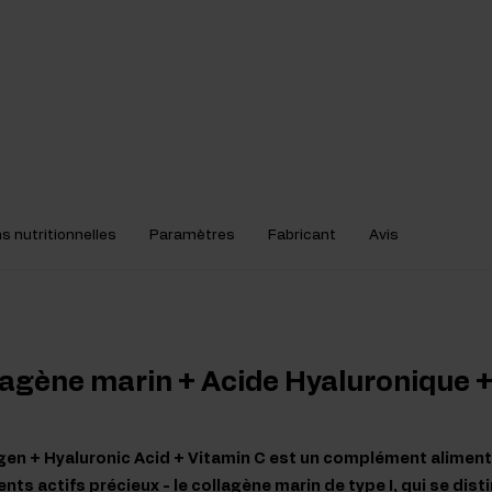
s nutritionnelles
Paramètres
Fabricant
Avis
lagène marin + Acide Hyaluronique 
gen + Hyaluronic Acid + Vitamin C est un complément aliment
ents actifs précieux - le collagène marin de type I, qui se dis