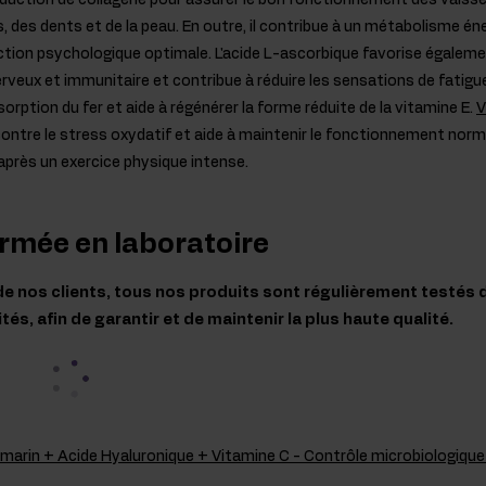
oduction de collagène pour assurer le bon fonctionnement des vaisse
s, des dents et de la peau. En outre, il contribue à un métabolisme é
nction psychologique optimale. L'acide L-ascorbique favorise égalem
veux et immunitaire et contribue à réduire les sensations de fatigu
ption du fer et aide à régénérer la forme réduite de la vitamine E.
V
contre le stress oxydatif et aide à maintenir le fonctionnement nor
après un exercice physique intense.
irmée en laboratoire
de nos clients, tous nos produits sont régulièrement testés 
s, afin de garantir et de maintenir la plus haute qualité.
 marin + Acide Hyaluronique + Vitamine C - Contrôle microbiologiqu