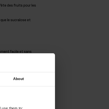
ête des fruits pour les
 que le sucralose et
ment facile et sans
 des comprimés.
amin C - une
About
mposant important de la
ns l'organisme diminue
rganisme en collagène à
 également disponible
l use them to: