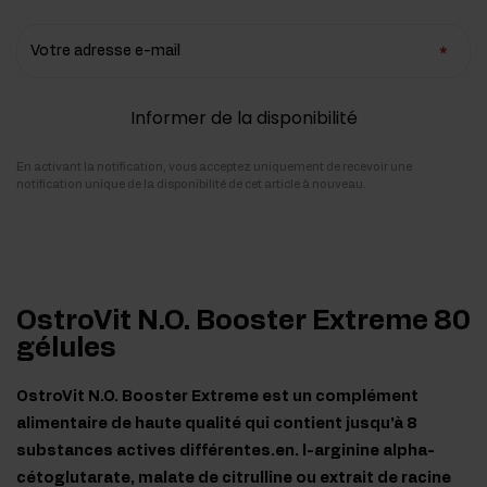
Votre adresse e-mail
Informer de la disponibilité
En activant la notification, vous acceptez uniquement de recevoir une
notification unique de la disponibilité de cet article à nouveau.
OstroVit N.O. Booster Extreme 80
gélules
OstroVit N.O. Booster Extreme est un complément
alimentaire de haute qualité qui contient jusqu'à 8
substances actives différentes.en. l-arginine alpha-
cétoglutarate, malate de citrulline ou extrait de racine