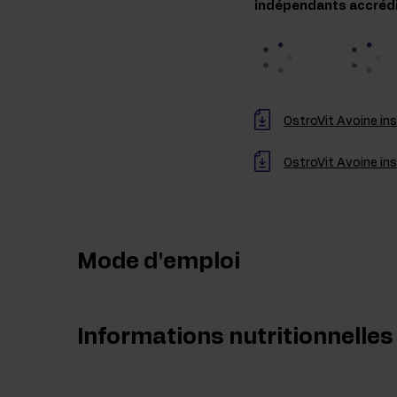
indépendants accrédité
OstroVit Avoine in
OstroVit Avoine in
Mode d'emploi
Informations nutritionnelles