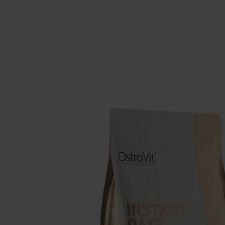
Suppléments pour le sommeil
Glu
Santé
Boo
Suppléments pour végétaliens