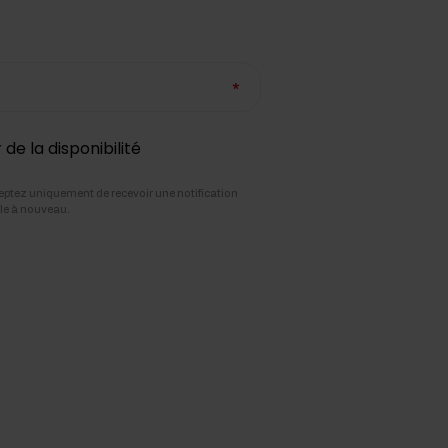
de la disponibilité
ceptez uniquement de recevoir une notification
icle à nouveau.