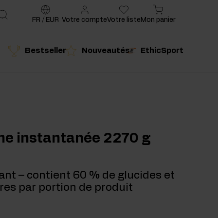
FR
/
EUR
Votre compte
Votre liste
Mon panier
Bestseller
Nouveautés
EthicSport
é
Produit conseillé
ine instantanée 2270 g
ant – contient 60 % de glucides et
res par portion de produit