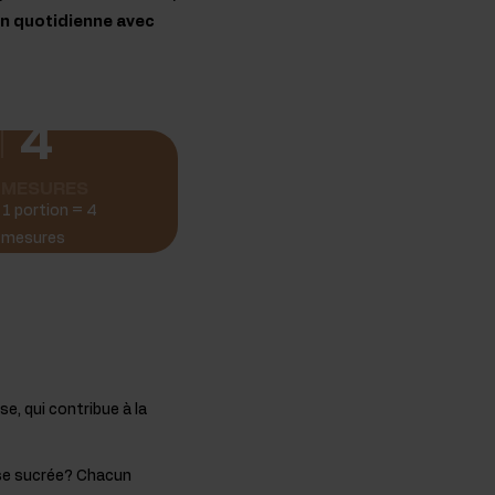
on quotidienne avec
4
MESURES
1 portion = 4
mesures
e, qui contribue à la
ise sucrée? Chacun