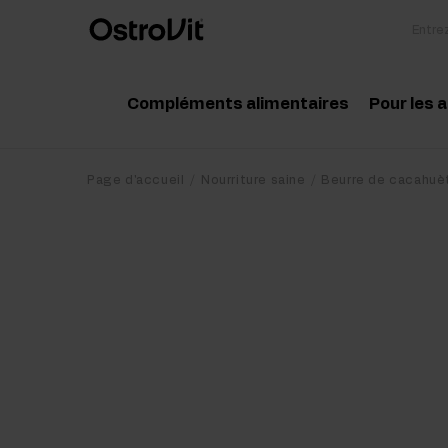
Compléments alimentaires
Pour les 
Adaptogénie
Acc
Page d'accueil
Nourriture saine
Beurre de cacahuè
Vitamine
Aci
Minéraux
Cré
Graisses saines
Pro
Régime et perte de poids
Pré
Détox
Pos
Articulations et os
Sup