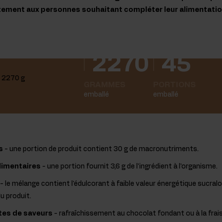
itement aux personnes souhaitant compléter leur alimentati
2270
45
GRAMMES
PORTIONS
emballé
emballé
s
- une portion de produit contient 30 g de macronutriments.
limentaires
- une portion fournit 3,6 g de l'ingrédient à l'organisme.
- le mélange contient l'édulcorant à faible valeur énergétique sucralos
u produit.
ntes de saveurs
- rafraîchissement au chocolat fondant ou à la fra