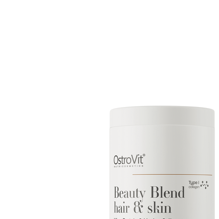
Suppléments pour le sommeil
Glu
Santé
Boo
Suppléments pour végétaliens