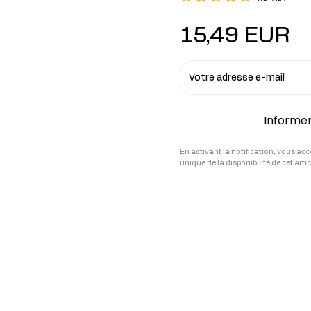
cides
15,49 EUR
sters hormonaux
Votre adresse e-mail
Informer 
En activant la notification, vous ac
unique de la disponibilité de cet art