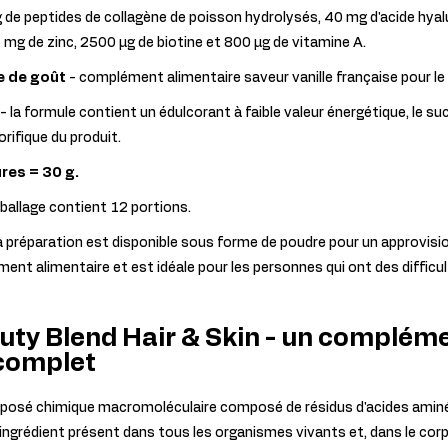
de peptides de collagène de poisson hydrolysés, 40 mg d'acide hyalu
 mg de zinc, 2500 μg de biotine et 800 μg de vitamine A.
e de goût
- complément alimentaire saveur vanille française pour le pl
- la formule contient un édulcorant à faible valeur énergétique, le suc
orifique du produit.
res = 30 g.
mballage contient 12 portions.
a préparation est disponible sous forme de poudre pour un approvi
nt alimentaire et est idéale pour les personnes qui ont des difficul
uty Blend Hair & Skin - un complém
 complet
posé chimique macromoléculaire composé de résidus d'acides aminés 
un ingrédient présent dans tous les organismes vivants et, dans le cor