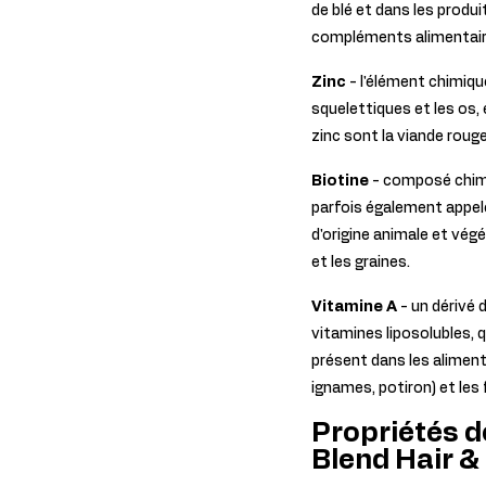
de blé et dans les produi
compléments alimentair
Zinc
- l'élément chimiq
squelettiques et les os, 
zinc sont la viande rouge,
Biotine
- composé chimiq
parfois également appelé
d'origine animale et végé
et les graines.
Vitamine A
- un dérivé 
vitamines liposolubles, q
présent dans les aliments
ignames, potiron) et les 
Propriétés d
Blend Hair &