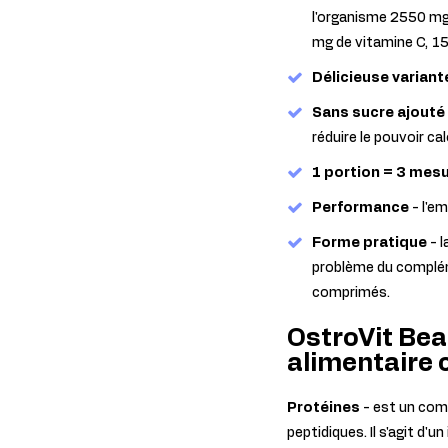
l'organisme 2550 mg 
mg de vitamine C, 15
Délicieuse variant
Sans sucre ajouté
réduire le pouvoir cal
1 portion = 3 mesu
Performance
- l'e
Forme pratique
- l
problème du compléme
comprimés.
OstroVit Bea
alimentaire
Protéines
- est un com
peptidiques. Il s'agit d'