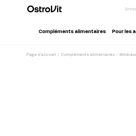
Compléments alimentaires
Pour les 
Adaptogénie
Acc
Page d'accueil
Compléments alimentaires
Minérau
Vitamine
Aci
Minéraux
Cré
Graisses saines
Pro
Régime et perte de poids
Pré
Détox
Pos
Articulations et os
Sup