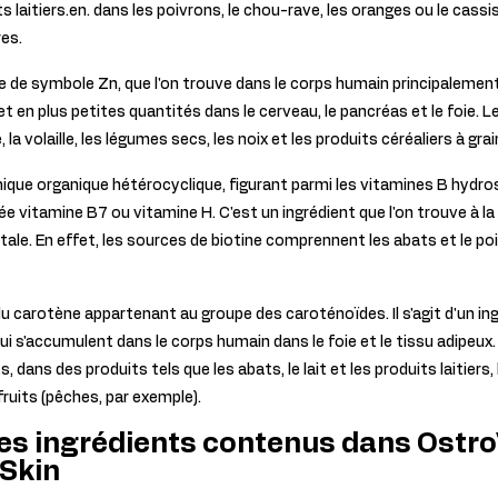
ts laitiers.en. dans les poivrons, le chou-rave, les oranges ou le cassis
es.
ue de symbole Zn, que l'on trouve dans le corps humain principalemen
et en plus petites quantités dans le cerveau, le pancréas et le foie. 
 la volaille, les légumes secs, les noix et les produits céréaliers à grai
ue organique hétérocyclique, figurant parmi les vitamines B hydros
e vitamine B7 ou vitamine H. C'est un ingrédient que l'on trouve à la
tale. En effet, les sources de biotine comprennent les abats et le poi
du carotène appartenant au groupe des caroténoïdes. Il s'agit d'un in
ui s'accumulent dans le corps humain dans le foie et le tissu adipeux.
, dans des produits tels que les abats, le lait et les produits laitiers
fruits (pêches, par exemple).
es ingrédients contenus dans Ostro
 Skin