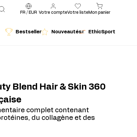
FR
/
EUR
Votre compte
Votre liste
Mon panier
Bestseller
Nouveautés
EthicSport
é
Produit conseillé
ty Blend Hair & Skin 360
nçaise
entaire complet contenant
otéines, du collagène et des