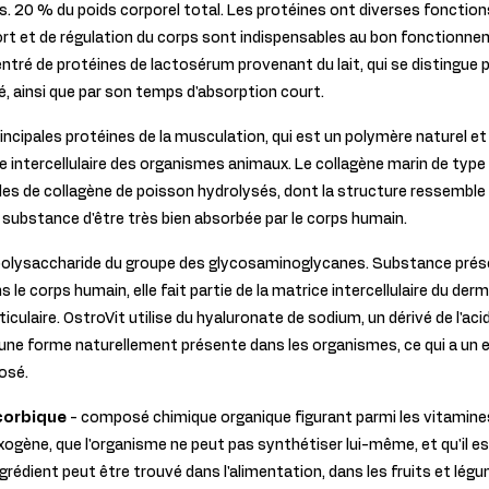
os. 20 % du poids corporel total. Les protéines ont diverses fonction
ort et de régulation du corps sont indispensables au bon fonctionne
entré de protéines de lactosérum provenant du lait, qui se distingue 
ité, ainsi que par son temps d'absorption court.
principales protéines de la musculation, qui est un polymère naturel 
e intercellulaire des organismes animaux. Le collagène marin de type I
es de collagène de poisson hydrolysés, dont la structure ressemble 
 substance d'être très bien absorbée par le corps humain.
polysaccharide du groupe des glycosaminoglycanes. Substance prés
le corps humain, elle fait partie de la matrice intercellulaire du derme
ticulaire. OstroVit utilise du hyaluronate de sodium, un dérivé de l'ac
une forme naturellement présente dans les organismes, ce qui a un ef
osé.
corbique
- composé chimique organique figurant parmi les vitamines s
xogène, que l'organisme ne peut pas synthétiser lui-même, et qu'il es
'ingrédient peut être trouvé dans l'alimentation, dans les fruits et légu