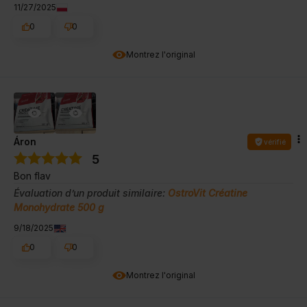
11/27/2025
0
0
Montrez l'original
Áron
vérifié
5
Bon flav
Évaluation d’un produit similaire:
OstroVit Créatine
Monohydrate 500 g
9/18/2025
0
0
Montrez l'original