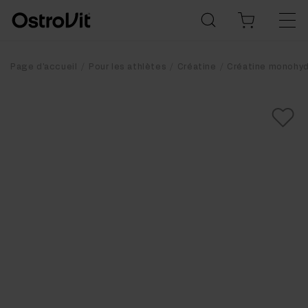
Page d'accueil
Pour les athlètes
Créatine
Créatine monohyd