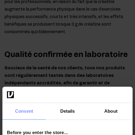
pour les professionnels, en raison du fait que la créatine
augmente la performance physique dans le cas d'exercices
physiques successifs, courts et très intensifs, et les effets
bénéfiques se produisent lorsque 3 g de créatine sont
consommés quotidiennement.
Qualité confirmée en laboratoire
Soucieux de la santé de nos clients, tous nos produits
sont régulièrement testés dans des laboratoires
indépendants accrédités, afin de garantir et de
maintenir la plus haute qualité.
Consent
Details
About
OstroVit Creatine Monohydrate - Contrôle
Before you enter the store...
microbiologique 20.07.2026