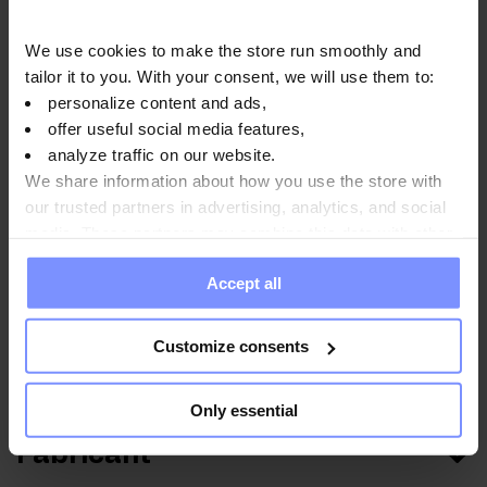
OstroVit Creatine Monohydrate - Contrôle de la teneur en
We use cookies to make the store run smoothly and
métaux lourds 17.07.2026
tailor it to you. With your consent, we will use them to:
personalize content and ads,
offer useful social media features,
analyze traffic on our website.
Mode d'emploi
We share information about how you use the store with
our trusted partners in advertising, analytics, and social
media. These partners may combine this data with other
information you have provided to them or that they have
Informations nutritionnelles
Accept all
collected when you use their services. Do you agree?
Customize consents
Paramètres
Only essential
Fabricant