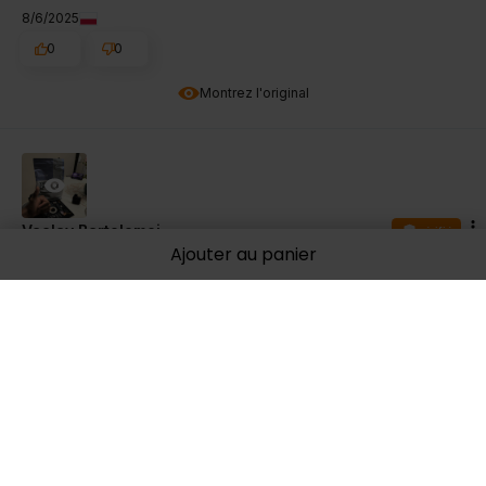
8/6/2025
0
0
Montrez l'original
Vaclav Bartolomej
vérifié
Ajouter au panier
5
Dziękuję bardzo za świetny produkt. I szybką dostawę.
Dziękuję, jestem bardzo zadowolona. 💪💪💪💪
Évaluation d’un produit similaire:
OstroVit Créatine
Monohydrate 1000 g
7/18/2025
0
0
Montrez l'original