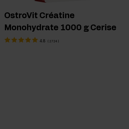
OstroVit Créatine
Monohydrate 1000 g Cerise
4.8
(
2724
)