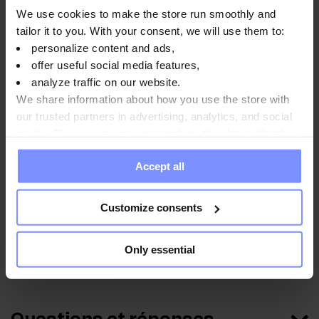
métaux lourds 29.01.2025
We use cookies to make the store run smoothly and
tailor it to you. With your consent, we will use them to:
personalize content and ads,
offer useful social media features,
Mode d'emploi
analyze traffic on our website.
We share information about how you use the store with
our trusted partners in advertising, analytics, and social
media. These partners may combine this data with other
Informations nutritionnelles
information you have provided to them or that they have
Accept all
collected when you use their services. Do you agree?
Paramètres
Customize consents
Only essential
Fabricant