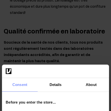
le dosage précis du produit. L'emballage est très
économique et dure plus longtemps qu'un pot de confiture
standard!
Qualité confirmée en laboratoire
Soucieux de la santé de nos clients, tous nos produits
sont régulièrement testés dans des laboratoires
indépendants accrédités, afin de garantir et de
maintenir la plus haute qualité.
Consent
Details
About
OstroVit Gelée de cerises - Contrôle microbiologique
03.02.2025
Before you enter the store...
OstroVit Gelée de cerises - Contrôle de la teneur en