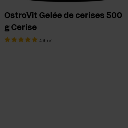
OstroVit Gelée de cerises 500
g Cerise
4.9
(
9
)