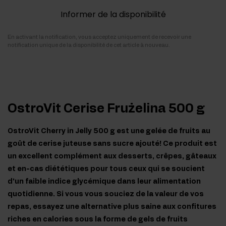
Informer de la disponibilité
En activant la notification, vous acceptez uniquement de recevoir une
notification unique de la disponibilité de cet article à nouveau.
OstroVit Cerise Frużelina 500 g
OstroVit Cherry in Jelly 500 g est une gelée de fruits au
goût de cerise juteuse sans sucre ajouté! Ce produit est
un excellent complément aux desserts, crêpes, gâteaux
et en-cas diététiques pour tous ceux qui se soucient
d'un faible indice glycémique dans leur alimentation
quotidienne. Si vous vous souciez de la valeur de vos
repas, essayez une alternative plus saine aux confitures
riches en calories sous la forme de gels de fruits