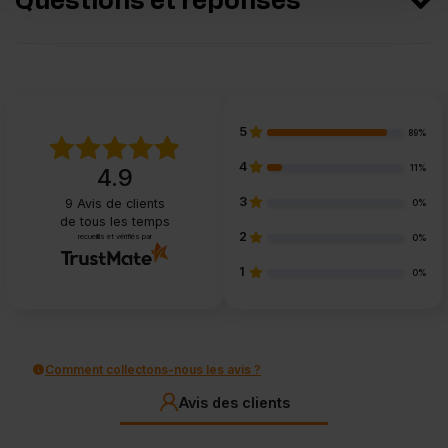
Questions et réponses
5
89%
4
11%
4.9
3
9
Avis de clients
0%
de tous les temps
2
recueillis et vérifiés par
0%
1
0%
Comment collectons-nous les avis ?
Avis des clients