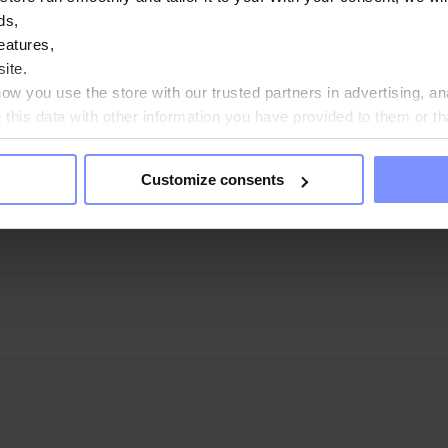
me immunitaire pendant et après un exercice intense. En outre, l'ac
ds,
 collagène pour le fonctionnement optimal des vaisseaux sanguins, d
eatures,
 des dents et de la peau. La substance contribue également au maint
ite.
u bon fonctionnement du système nerveux. La vitamine C contribue 
w you use the store with our trusted partners in advertising, an
 de lassitude et, en outre, à maintenir des fonctions psychologique
his data with other information you have provided to them or th
ess oxydatif.
ou agree?
Customize consents