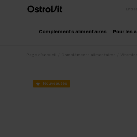
Compléments alimentaires
Pour les 
Adaptogénie
Acc
Page d'accueil
Compléments alimentaires
Vitamin
Vitamine
Aci
Minéraux
Cré
Nouveautés
Graisses saines
Pro
Régime et perte de poids
Pré
Détox
Pos
Articulations et os
Sup