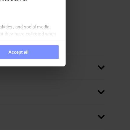
ide ascorbique favorise
es os, du cartilage et
ien d'un métabolisme
également à réduire les
alytics, and social media.
s normales et à protéger
at they have collected when
Accept all