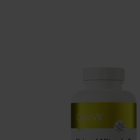
Suppléments pour le sommeil
Glu
Santé
Boo
Suppléments pour végétaliens