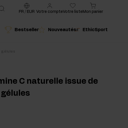
FR
/
EUR
Votre compte
Votre liste
Mon panier
Bestseller
Nouveautés
EthicSport
é
Produit conseillé
0 gélules
mine C naturelle issue de
 gélules