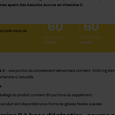
nnes ayant des besoins accrus en vitamine C.
60
60
GÉLULES
PORTIONS
emballé
emballé
e C
- une portion du complément alimentaire contient 1000 mg d'ext
itamine C naturelle.
e
.
mballage du produit contient 60 portions du supplément.
e produit est disponible sous forme de gélules faciles à avaler.