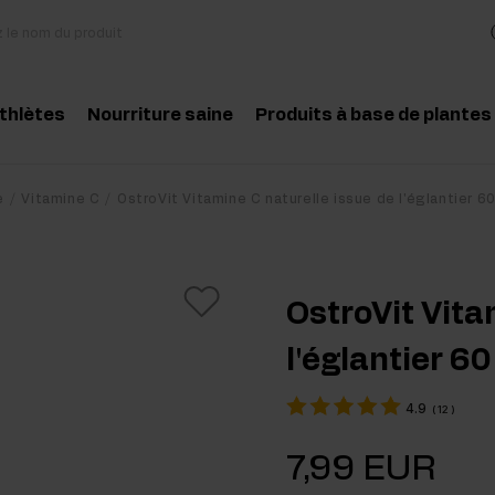
athlètes
Nourriture saine
Produits à base de plantes
essoires
Cuisine et régime
Herbes et extraits
Produit conseillé
Produit conseill
e
Vitamine C
OstroVit Vitamine C naturelle issue de l'églantier 6
des aminés
Collations saines
Huiles essentielles
atine
Beurre de cacahuètes
OstroVit Vita
téines
Boissons
l'églantier 60
-entraînement
Pour les vegans
4.9
(
12
)
t-entraînement
7,99 EUR
pléments pour la masse musculaire