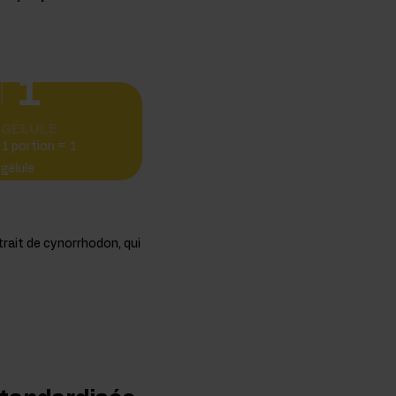
1
GÉLULE
1 portion = 1
gélule
rait de cynorrhodon, qui