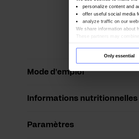
fonctionnement du systè
personalize content and a
la production normale de
offer useful social media f
des gencives, ainsi que
analyze traffic on our webs
énergétique normal et a
We share information about ho
sensations de fatigue et
These partners may combine t
les cellules contre le str
you use their services. Do y
Only essential
Mode d'emploi
Informations nutritionnelles
Paramètres