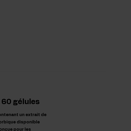
r 60 gélules
ontenant un extrait de
corbique disponible
conçue pour les