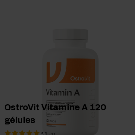
OstroVit Vitamine A 120
gélules
5.0
(
3
)