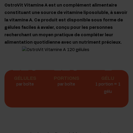
OstroVit Vitamine A est un complément alimentaire
constituant une source de vitamine liposoluble, à savoir
la vitamine A. Ce produit est disponible sous forme de
gélules faciles à avaler, conçu pour les personnes
recherchant un moyen pratique de compléter leur
alimentation quotidienne avec un nutriment précieux.
120
120
1
GÉLULES
PORTIONS
GÉLU
par boîte
par boîte
1 portion = 1
gélu